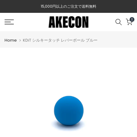
Skip
15,000円以上のご注文で送料無料
to
content
0
Home
KDiT シルキータッチ レバーボール ブルー