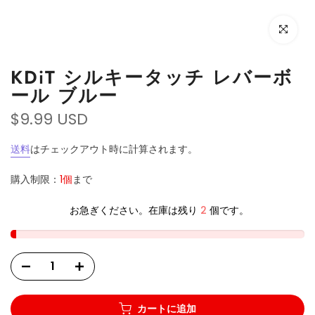
Click to e
KDiT シルキータッチ レバーボ
ール ブルー
$9.99 USD
送料
はチェックアウト時に計算されます。
購入制限：
1個
まで
お急ぎください。在庫は残り
2
個です。
カートに追加