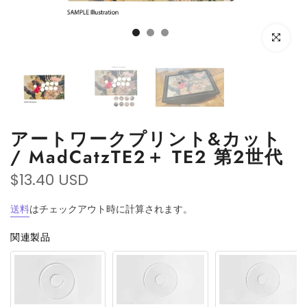
Click to e
アートワークプリント&カット
/ MadCatzTE2＋ TE2 第2世代
$13.40 USD
送料
はチェックアウト時に計算されます。
関連製品