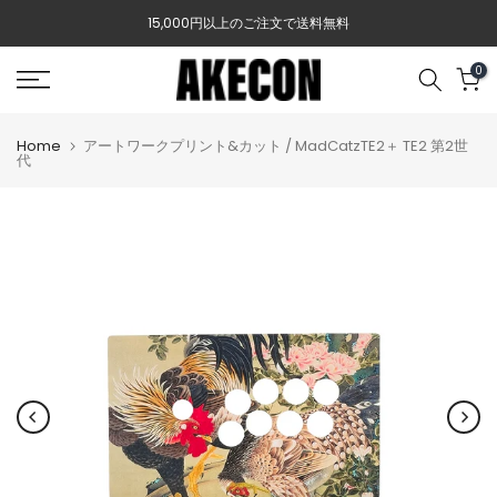
Skip
15,000円以上のご注文で送料無料
to
content
0
Home
アートワークプリント&カット / MadCatzTE2＋ TE2 第2世
代