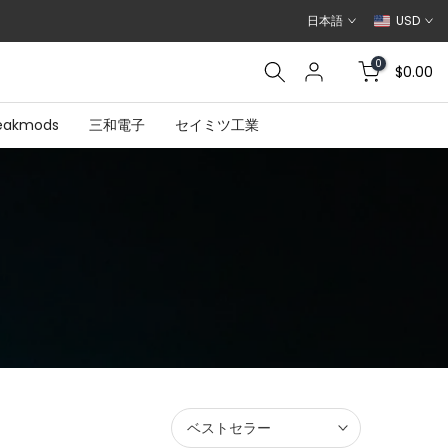
日本語
USD
0
$0.00
eakmods
三和電子
セイミツ工業
ベストセラー