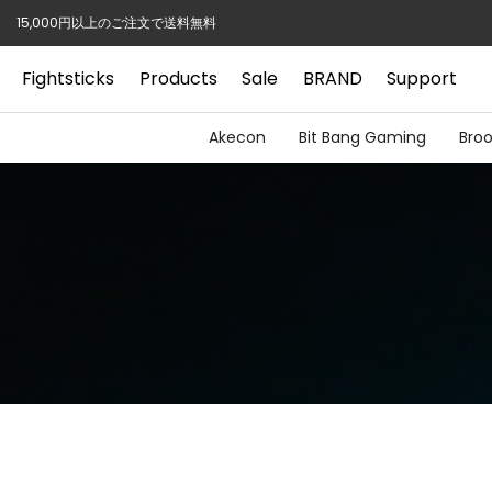
Skip
15,000円以上のご注文で送料無料
to
content
Fightsticks
Products
Sale
BRAND
Support
Akecon
Bit Bang Gaming
Bro