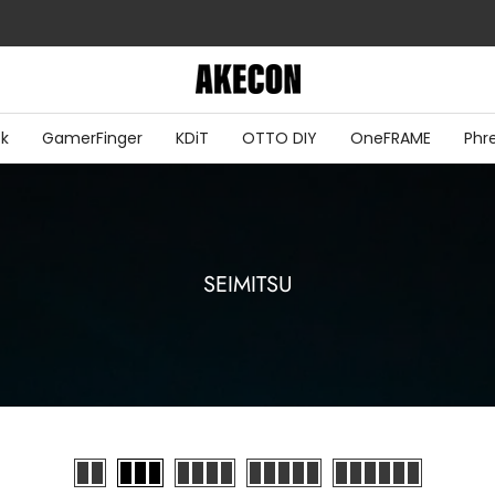
定休日：火土日祝
ok
GamerFinger
KDiT
OTTO DIY
OneFRAME
Phr
SEIMITSU