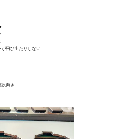
。
。
い
き
ンが飛び出たりしない
施設向き