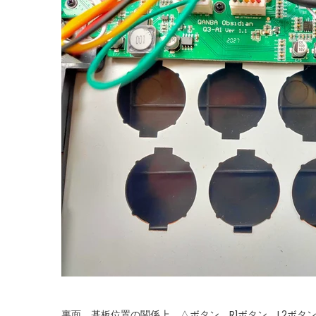
裏面、基板位置の関係上、△ボタン、R1ボタン、L2ボ